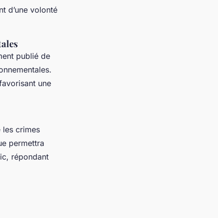
nt d’une volonté
tales
ment publié de
ironnementales.
favorisant une
e les crimes
que permettra
ic, répondant