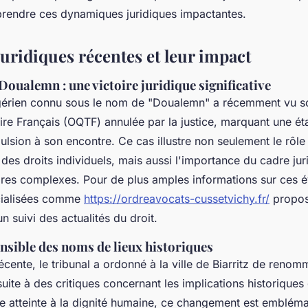
rendre ces dynamiques juridiques impactantes.
juridiques récentes et leur impact
Doualemn : une victoire juridique significative
lgérien connu sous le nom de "Doualemn" a récemment vu s
toire Français (OQTF) annulée par la justice, marquant une ét
pulsion à son encontre. Ce cas illustre non seulement le rôle
des droits individuels, mais aussi l'importance du cadre ju
oires complexes. Pour de plus amples informations sur ces é
cialisées comme
https://ordreavocats-cussetvichy.fr/
propos
n suivi des actualités du droit.
nsible des noms de lieux historiques
écente, le tribunal a ordonné à la ville de Biarritz de renomm
uite à des critiques concernant les implications historiques
atteinte à la dignité humaine, ce changement est embléma