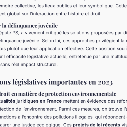
moire collective, les lieux publics et leur symbolique. Cette
t global sur l’interaction entre histoire et droit.
 la délinquance juvénile
éputé PS, a vivement critiqué les solutions proposées par di
linquance juvénile. Selon lui, ces approches privilégient la
ois plutôt que leur application effective. Cette position sou
r l’efficacité législative actuelle, entretenue par une multitu
ans réel impact structurel.
ons législatives importantes en 2023
roit en matière de protection environnementale
tualités juridiques en France
mettent en évidence des réfo
tection de l’environnement. Parmi ces mesures, on trouve l’
anctions à l’encontre des pollutions illégales, qui réponde
taurer une justice écologique. Ces
projets de loi récents
vi