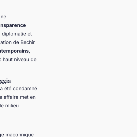
gne
ansparence
 diplomatie et
ation de Bechir
ontemporains
,
s haut niveau de
ggia
, a été condamné
e affaire met en
e milieu
loge maçonnique