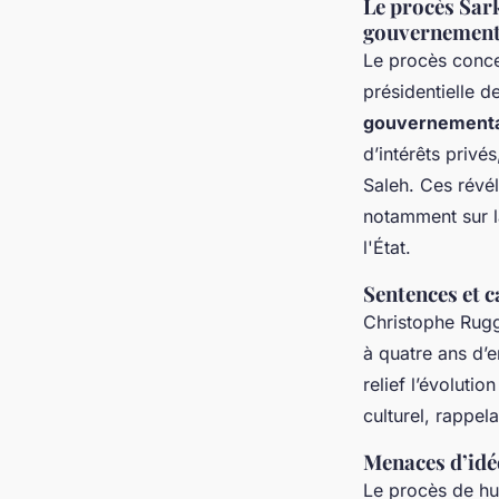
Le procès Sar
gouvernement
Le procès conce
présidentielle d
gouvernement
d’intérêts privé
Saleh. Ces révél
notamment sur la
l'État.
Sentences et 
Christophe Rugg
à quatre ans d’
relief l’évolutio
culturel, rappel
Menaces d’idéo
Le procès de hu