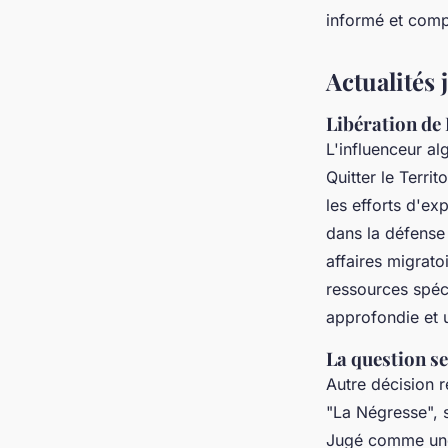
Clément
•
13 février 2025
•
3 min de lecture
informé et comp
Actualités 
Libération de 
L'influenceur a
Quitter le Terri
les efforts d'ex
dans la défense 
affaires migrat
ressources spé
approfondie et u
La question se
Autre décision r
"La Négresse", s
Jugé comme une 