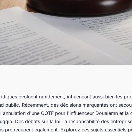
s : nouveautés et
uridiques évoluent rapidement, influençant aussi bien les pr
and public. Récemment, des décisions marquantes ont secou
e l'annulation d'une OQTF pour l'influenceur Doualemn et l
ggia. Des débats sur la loi, la responsabilité des entrepris
ns préoccupent également. Explorez ces sujets essentiels 