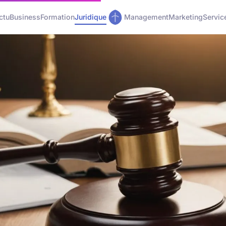
ctu
Business
Formation
Juridique
Management
Marketing
Servic