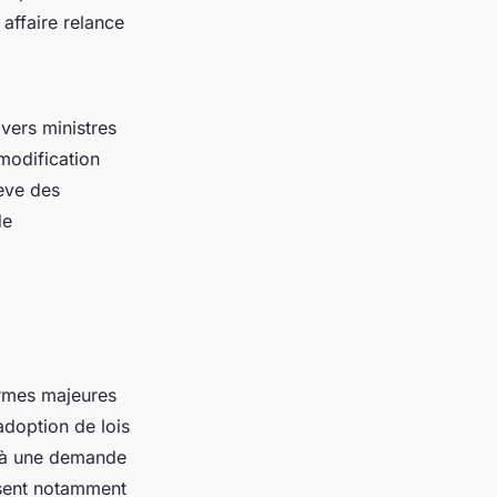
 affaire relance
vers ministres
 modification
lève des
de
rmes majeures
adoption de lois
nt à une demande
sent notamment