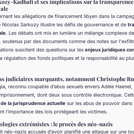
kozy-Kadhafi et ses implications sur la transparence
ale
rnant les allégations de financement libyen dans la campa
e Nicolas Sarkozy illustre les défis de gouvernance et de
tr
ale
. Les débats ont mis en lumière un mélange complexe de
s, soutenus par des documents comme des notes sur l'exfiltr
ations suscitent des questions sur les
enjeux juridiques c
 régulation des fonds politiques et la responsabilité au plu
cas judiciaires marquants, notamment Christophe Ru
ia, reconnu coupable d’abus sexuels envers Adèle Haenel
emprisonnement, dont deux sous contrôle électronique. Cett
n
de la jurisprudence actuelle
sur les abus de pouvoir dans l
ant l’importance des lois protégeant les victimes.
logies extrémistes : le procès des néo-nazis
it néo-nazis accusés d’avoir planifié une attaque sur une 