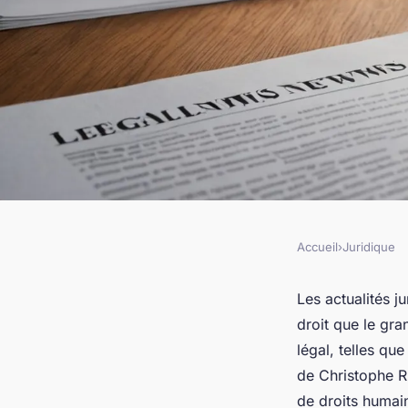
Accueil
›
Juridique
JURIDIQUE
Actualités juridique
Les actualités j
droit que le gr
conseils essentiels
légal, telles qu
de Christophe Ru
de droits humai