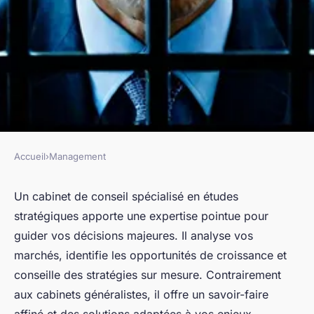
Accueil
›
Management
MANAGEMENT
Cabinet de conseil spécialisé
Un cabinet de conseil spécialisé en études
stratégiques apporte une expertise pointue pour
en études stratégiques : votre
guider vos décisions majeures. Il analyse vos
expert en croissance
marchés, identifie les opportunités de croissance et
conseille des stratégies sur mesure. Contrairement
Mathieu
•
28 juin 2025
•
3 min de lecture
aux cabinets généralistes, il offre un savoir-faire