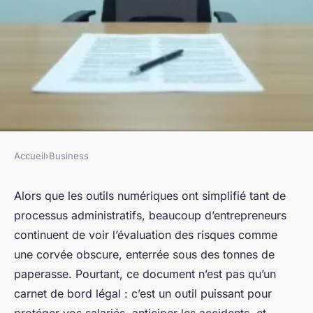
Accueil
›
Business
BUSINESS
Document unique d'évaluation
Alors que les outils numériques ont simplifié tant de
processus administratifs, beaucoup d’entrepreneurs
des risques : maîtriser la
continuent de voir l’évaluation des risques comme
sécurité au travail
une corvée obscure, enterrée sous des tonnes de
paperasse. Pourtant, ce document n’est pas qu’un
Meissa
•
09/06/2026 18:45
•
9 min de lecture
carnet de bord légal : c’est un outil puissant pour