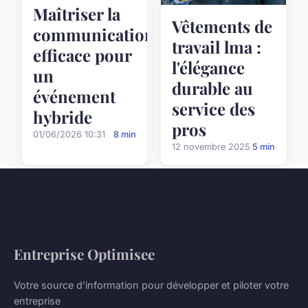
Maîtriser la
Vêtements de
communication
travail lma :
efficace pour
l'élégance
un
durable au
événement
service des
hybride
pros
01/06/2026 10:31
8 min
12 novembre 2025
5 min
Entreprise Optimisee
Votre source d'information pour développer et piloter votre
entreprise