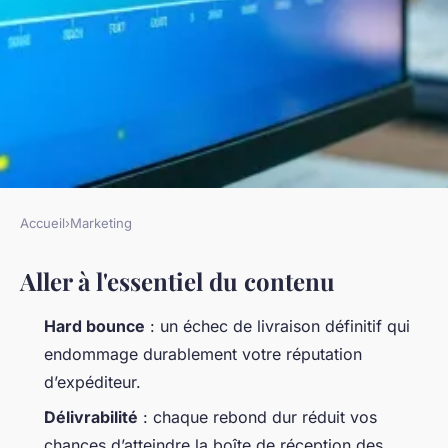
Accueil
›
Marketing
MARKETING
Aller à l'essentiel du contenu
Les effets du hard bounce et
les meilleures tactiques
Hard bounce
: un échec de livraison définitif qui
d'optimisation
endommage durablement votre réputation
d’expéditeur.
Rémy
•
26/03/2026 17:29
•
8 min de lecture
Délivrabilité
: chaque rebond dur réduit vos
chances d’atteindre la boîte de réception des