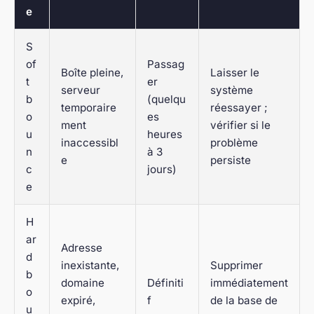
e
S
of
Passag
Boîte pleine,
Laisser le
t
er
serveur
système
b
(quelqu
temporaire
réessayer ;
o
es
ment
vérifier si le
u
heures
inaccessibl
problème
n
à 3
e
persiste
c
jours)
e
H
ar
Adresse
d
inexistante,
Supprimer
b
domaine
Définiti
immédiatement
o
expiré,
f
de la base de
u