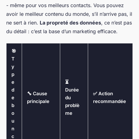
- même pour vos meilleurs contacts. Vous pouvez
avoir le meilleur contenu du monde, s’il n’arrive pas, il
ne sert à rien.
La propreté des données
, ce n’est pas
du détail : c’est la base d’un marketing efficace.
🎯
T
y
p
e
⏳
d
Durée
🔧 Cause
✅ Action
e
du
principale
recommandée
b
problè
o
me
u
n
c