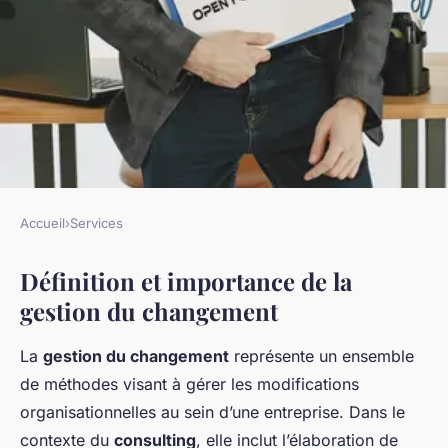
Accueil
›
Services
SERVICES
Définition et importance de la
La gestion du changement en
gestion du changement
consultation d'entreprise
La
gestion du changement
représente un ensemble
Emma
•
4 novembre 2024
•
6 min de lecture
de méthodes visant à gérer les modifications
organisationnelles au sein d’une entreprise. Dans le
contexte du
consulting
, elle inclut l’élaboration de