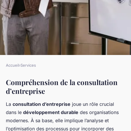
Accueil
›
Services
SERVICES
Compréhension de la consultation
L'impact de la consultation
d’entreprise
d'entreprise sur le
développement durable
La
consultation d’entreprise
joue un rôle crucial
dans le
développement durable
des organisations
Emma
•
4 novembre 2024
•
5 min de lecture
modernes. À sa base, elle implique l’analyse et
l’optimisation des processus pour incorporer des