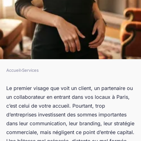
Accueil
›
Services
SERVICES
Top services d'hôtesse
Le premier visage que voit un client, un partenaire ou
un collaborateur en entrant dans vos locaux à Paris,
d'accueil sur-mesure à Paris
c’est celui de votre accueil. Pourtant, trop
d’entreprises investissent des sommes importantes
Nicet
•
06/04/2026 19:02
•
8 min de lecture
dans leur communication, leur branding, leur stratégie
commerciale, mais négligent ce point d’entrée capital.