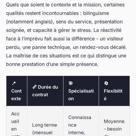
Quels que soient le contexte et la mission, certaines
qualités restent incontournables : bilinguisme
(notamment anglais), sens du service, présentation
soignée, et capacité à gérer le stress. La réactivité
face à l’imprévu fait aussi la différence - un visiteur
perdu, une panne technique, un rendez-vous décalé.
La maîtrise de ces situations est ce qui distingue une
bonne prestation d’une simple présence.
📍
🎯
🔄
📏 Durée du
Cont
Spécialisati
Flexibilit
contrat
exte
on
é
Acc
Connaissa
ueil
Moyenne
Long terme
nce
en
- besoin
(mensuel
interne,