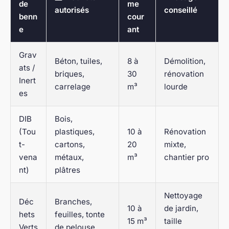
de
me
autorisés
conseillé
benn
cour
e
ant
Grav
Béton, tuiles,
8 à
Démolition,
ats /
briques,
30
rénovation
Inert
carrelage
m³
lourde
es
DIB
Bois,
(Tou
plastiques,
10 à
Rénovation
t-
cartons,
20
mixte,
vena
métaux,
m³
chantier pro
nt)
plâtres
Nettoyage
Déc
Branches,
10 à
de jardin,
hets
feuilles, tonte
15 m³
taille
Verts
de pelouse