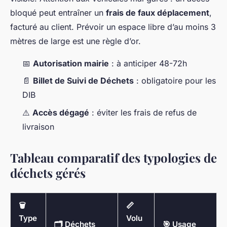
bloqué peut entraîner un
frais de faux déplacement
,
facturé au client. Prévoir un espace libre d’au moins 3
mètres de large est une règle d’or.
📅
Autorisation mairie
: à anticiper 48-72h
📄
Billet de Suivi de Déchets
: obligatoire pour les
DIB
⚠️
Accès dégagé
: éviter les frais de refus de
livraison
Tableau comparatif des typologies de
déchets gérés
🗑️
📏
Type
Volu
🗂️ Déchets
🎯 Usage