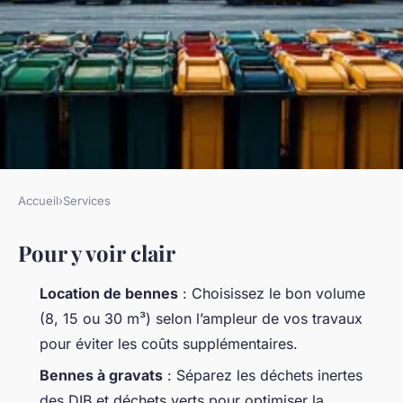
Accueil
›
Services
SERVICES
Pour y voir clair
Meilleures options de bennes
à déchets à Mouvaux
Location de bennes
: Choisissez le bon volume
(8, 15 ou 30 m³) selon l’ampleur de vos travaux
Nicet
•
12/05/2026 18:31
•
9 min de lecture
pour éviter les coûts supplémentaires.
Bennes à gravats
: Séparez les déchets inertes
des DIB et déchets verts pour optimiser la